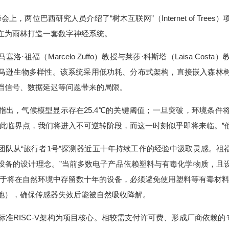
洲峰会上，两位巴西研究人员介绍了“树木互联网”（Internet of Tr
在为雨林打造一套数字神经系统。
·祖福（Marcelo Zuffo）教授与莱莎·科斯塔（Laisa Cos
马逊生物多样性。该系统采用低功耗、分布式架构，直接嵌入森林
挡信号、数据延迟等问题带来的局限。
指出，气候模型显示存在25.4℃的关键阈值；一旦突破，环境条件
过此临界点，我们将进入不可逆转阶段，而这一时刻似乎即将来临。”
队从“旅行者1号”探测器近五十年持续工作的经验中汲取灵感。祖福
设备的设计理念。”当前多数电子产品依赖塑料与有毒化学物质，且
对于将在自然环境中存留数十年的设备，必须避免使用塑料等有毒材料
池），确保传感器失效后能被自然吸收降解。
准RISC-V架构为项目核心。相较需支付许可费、形成厂商依赖的