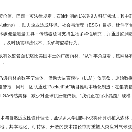
策价值。巴西一项法律规定，石油利润的1%须投入科研领域，其中
ed Solutions），助力企业达成环境、社会与治理（ESG）目标。
林碳储量测量工具；传感器还可支持生物多样性研究，并通过监测
高），及时预警非法伐木、采矿与盗猎行为。
以有效监管面积堪比美国本土的广袤雨林。“从军事角度看，该网络
”
马逊雨林的数字孪生体。借助大语言模型（LLM）仪表盘，原始数
警报。同时，团队通过“PocketFab”项目推动本地化制造：在集装
LGA传感集群，减少对全球供应链依赖。“我们正在缩小晶圆厂规模
-V技术与自然适应性设计理念，圣保罗大学团队不仅将计算机植入森林
地，其本地化、可持续、开放的技术路径或将重塑人类应对气候