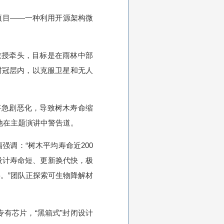
ees）项目——一种利用开源架构微
ta）教授牵头，目标是在雨林中部
树冠层内，以克服卫星和无人
将急剧恶化，导致树木寿命缩
他在主题演讲中警告道。
强调：“树木平均寿命近200
设计寿命短、更新换代快，极
。”团队正探索可生物降解材
专有芯片，“黑箱式”封闭设计