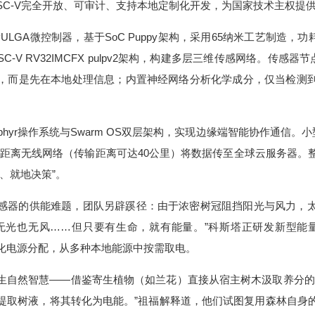
SC-V完全开放、可审计、支持本地定制化开发，为国家技术主权提
ULGA微控制器，基于SoC Puppy架构，采用65纳米工艺制造，功
C-V RV32IMCFX pulpv2架构，构建多层三维传感网络。传感器
，而是先在本地处理信息；内置神经网络分析化学成分，仅当检测
phyr操作系统与Swarm OS双层架构，实现边缘端智能协作通信。
a远距离无线网络（传输距离可达40公里）将数据传至全球云服务器。
、就地决策”。
感器的供能难题，团队另辟蹊径：由于浓密树冠阻挡阳光与风力，
无光也无风……但只要有生命，就有能量。”科斯塔正研发新型能量管理
化电源分配，从多种本地能源中按需取电。
生自然智慧——借鉴寄生植物（如兰花）直接从宿主树木汲取养分的
提取树液，将其转化为电能。”祖福解释道，他们试图复用森林自身